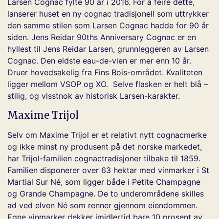
Larsen Cognac fylte 90 år i 2016. For å feire dette,
lanserer huset en ny cognac tradisjonell som uttrykker
den samme stilen som Larsen Cognac hadde for 90 år
siden. Jens Reidar 90ths Anniversary Cognac er en
hyllest til Jens Reidar Larsen, grunnleggeren av Larsen
Cognac. Den eldste eau-de-vien er mer enn 10 år.
Druer hovedsakelig fra Fins Bois-området. Kvaliteten
ligger mellom VSOP og XO. Selve flasken er helt blå –
stilig, og visstnok av historisk Larsen-karakter.
Maxime Trijol
Selv om Maxime Trijol er et relativt nytt cognacmerke
og ikke minst ny produsent på det norske markedet,
har Trijol-familien cognactradisjoner tilbake til 1859.
Familien disponerer over 63 hektar med vinmarker i St
Martial Sur Né, som ligger både i Petite Champagne
og Grande Champagne. De to underområdene skilles
ad ved elven Né som renner gjennom eiendommen.
Egne vinmarker dekker imidlertid bare 10 prosent av