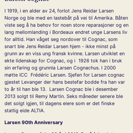
I 1919, i en alder av 24, forlot Jens Reidar Larsen
Norge og ble med en lastebåt på vei til Amerika. Båten
viste seg å ha behov for noen store reparasjoner og en
lang mellomlanding i Bordeaux endret unge Larsens liv
for alltid. Han våget seg nordover til Cognac, som
snart ble Jens Reidar Larsen hjem - ikke minst på
grunn av en viss ung fransk kvinne. Larsen utviklet en
ekte lidenskap for Cognac, og i 1926 tok han i bruk
sin erfaring og grunnla Larsen Cognachus. I 2000
møtte ICC Frédéric Larsen. Sjefen for Larsen cognac
gjestet Levanger der hans bestefar bodde fra han var
to år til han ble 13. Larsen Cognac ble i desember
2013 solgt til Remy Martin. Seks måneder senere ble
det solgt igjen, til dagens eiere som er det finske
statlig eide ALTIA.
Larsen 90th Anniversary