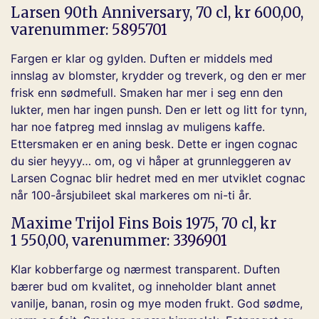
Larsen 90th Anniversary, 70 cl, kr 600,00,
varenummer:
5895701
Fargen er klar og gylden. Duften er middels med
innslag av blomster, krydder og treverk, og den er mer
frisk enn sødmefull. Smaken har mer i seg enn den
lukter, men har ingen punsh. Den er lett og litt for tynn,
har noe fatpreg med innslag av muligens kaffe.
Ettersmaken er en aning besk. Dette er ingen cognac
du sier heyyy… om, og vi håper at grunnleggeren av
Larsen Cognac blir hedret med en mer utviklet cognac
når 100-årsjubileet skal markeres om ni-ti år.
Maxime Trijol Fins Bois 1975, 70 cl, kr
1 550,00, varenummer:
3396901
Klar kobberfarge og nærmest transparent. Duften
bærer bud om kvalitet, og inneholder blant annet
vanilje, banan, rosin og mye moden frukt. God sødme,