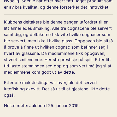
Nydelig. Soerlie har etter hvert fått laget produkt som
er av bra kvalitet, og denne forsterker det inntrykket.
Klubbens deltakere ble denne gangen utfordret til en
litt annerledes smaking. Alle tre cognacene ble servert
samtidig, og deltakerne fikk vite hvilke cognacer som
ble servert, men ikke i hvilke glass. Oppgaven ble altså
å prøve å finne ut hvilken cognac som befinner seg i
hvert av glassene. Da medlemmene fikk oppgaven,
stivnet smilene noe. Her sto prestisje på spill. Etter litt
tid løste stemningen seg opp og som vert må jeg si at
medlemmene kom godt ut av dette.
Etter at smakstestinga var over, ble det servert
lutefisk og akevitt. Det så ut til at gjestene likte dette
også.
Neste møte: Julebord 25. januar 2019.