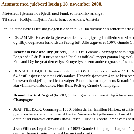
Årsmøte med julebord lørdag 18. november 2000.
Møtested:
Hjemme hos Kjetil, med Frank som teknisk arrangør.
Til stede:
Kolbjørn, Kjetil, Frank, Joar, Tor Anders, Arnstein
I en lun atmosfære i Furuskogvegen ble spente ICC medlemmer presentert for tre 
DELAMAIN: En av de få gjenværende uavhengige og familiedrevne virksomhe
og tilbyr cognacen forholdsvis fuktig luft. Alle utgaver er 100% Grande 
Delamain Pale and Dry
(kr. 599,-) En 100% Grande Champagne som utgjør 
Lagres så i 2 år. Blir uttynnet med ”vielles faibles”, meget gammel og sva
Pale and Dry betyr at den er lys. Er mye lysere enn andre cognacer på same a
RENAULT BISQUIT: Renault etablert i 1835. Eid av Pernod siden1991. Bisqu
64 destillasjonsapparater i virksomhet. Har ambisjoner om å spise kirsebær m
har svært forskjellig bredde i utvalget. Bisquit har mange, mens Renault har
Har vinmarker i Borderies, Fins Bois, Petit og Grande Champagne.
Renault Carte d`Argent
(kr. 703,-): En cognac det er vanskelig å finne n
Champagne.
JEAN FILLIOUX: Grunnlagt i 1880. Siden da har familien Fillioux utviklet 
gjennom hele kjeden fra drue til flaske. Nåværende kjellermester, Pascal F
dette huset kalles et enmanns show. Pascal Fillioux kontrollerer hvert ene
Jean Fillioux Cep d'Or
(kr. 599,-): 100% Grande Champagne. Lagret på nye
cognac. Ingen tilsetning av sukker og treekstrakt.