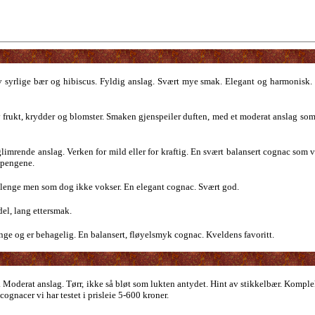
v syrlige bær og hibiscus. Fyldig anslag. Svært mye smak. Elegant og harmonisk.
rukt, krydder og blomster. Smaken gjenspeiler duften, med et moderat anslag som
limrende anslag. Verken for mild eller for kraftig. En svært balansert cognac som vi
 pengene.
r lenge men som dog ikke vokser. En elegant cognac. Svært god.
del, lang ettersmak.
enge og er behagelig. En balansert, fløyelsmyk cognac. Kveldens favoritt.
. Moderat anslag. Tørr, ikke så bløt som lukten antydet. Hint av stikkelbær. Kompl
gnacer vi har testet i prisleie 5-600 kroner.