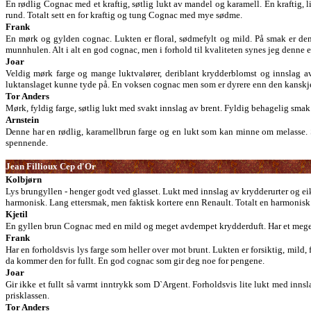
En rødlig Cognac med et kraftig, søtlig lukt av mandel og karamell. En kraftig, l
rund. Totalt sett en for kraftig og tung Cognac med mye sødme.
Frank
En mørk og gylden cognac. Lukten er floral, sødmefylt og mild. På smak er den
munnhulen. Alt i alt en god cognac, men i forhold til kvaliteten synes jeg denne er
Joar
Veldig mørk farge og mange luktvalører, deriblant krydderblomst og innslag a
luktanslaget kunne tyde på. En voksen cognac men som er dyrere enn den kanskj
Tor Anders
Mørk, fyldig farge, søtlig lukt med svakt innslag av brent. Fyldig behagelig smak
Arnstein
Denne har en rødlig, karamellbrun farge og en lukt som kan minne om melasse. 
spennende.
Jean Fillioux Cep d'Or
Kolbjørn
Lys brungyllen - henger godt ved glasset. Lukt med innslag av krydderurter og e
harmonisk. Lang ettersmak, men faktisk kortere enn Renault. Totalt en harmonis
Kjetil
En gyllen brun Cognac med en mild og meget avdempet krydderduft. Har et meget 
Frank
Har en forholdsvis lys farge som heller over mot brunt. Lukten er forsiktig, mild
da kommer den for fullt. En god cognac som gir deg noe for pengene.
Joar
Gir ikke et fullt så varmt inntrykk som D`Argent. Forholdsvis lite lukt med inn
prisklassen.
Tor Anders