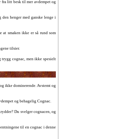
 fra litt besk til mer avdempet og
og den henger med ganske lenge i
de at smaken ikke er så rund som
ene tilsier.
 trygg cognac, men ikke spesielt
 dog ikke dominerende. Avstemt og
 avdempet og behagelig Cognac.
v krydder? Du svelger cognacen, og
ventningene til en cognac i denne