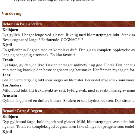
Vurdering
Delamain Pale and Dry
Kolbjørn
Lys gyllen. Henger lenge ved glasset. Rikelig med blomsterpreget lukt. Stenk a
Beste cognac så langt ? Forførende. COGNAC !!!!
Kjetil
En gyllenbrun Cognac med en kompleks duft. Den gir en komplett opplevelse av f
lang og behagelig ettersmak. En klar favoritt.
Frank
Lys farge, gylden, delikat. Lukten er meget sødmefylt og god. Floral. Den har et g
min mening kanskje den beste cognacen jeg har smakt. Her får man mye igjen for
Joar
Gyllen varm farge og lukt som preges av blomster. Her er det mye smak som vare
Tor Anders
Mild, rund lukt, litt frukt, svakt av søtt. Fyldig svak, med et svakt innslag av man
Arnstein
Gylden farge, med en duft av blomst. Smaken er søt, krydret, voksen. Den sitter l
Renault Carte d`Argent
Kolbjørn
Dyp gyllenrød farge, holder godt ved glasset. Mild, blomsterpreget, avrundet luft
i ganen. Totalt en kompleks god cognac, men ikke så mye for pengene som endel co
Kjetil