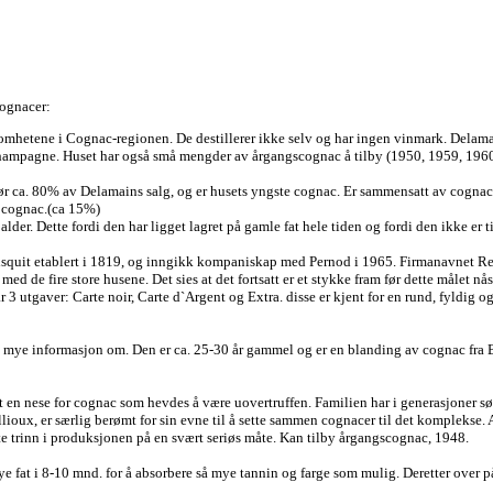
cognacer:
tene i Cognac-regionen. De destillerer ikke selv og har ingen vinmark. Delamain 
Champagne. Huset har også små mengder av årgangscognac å tilby (1950, 1959, 1960
ca. 80% av Delamains salg, og er husets yngste cognac. Er sammensatt av cognac 
k cognac.(ca 15%)
lder. Dette fordi den har ligget lagret på gamle fat hele tiden og fordi den ikke er t
it etablert i 1819, og inngikk kompaniskap med Pernod i 1965. Firmanavnet Renaul
ed de fire store husene. Det sies at det fortsatt er et stykke fram før dette målet n
 3 utgaver: Carte noir, Carte d`Argent og Extra. disse er kjent for en rund, fyldig o
oe mye informasjon om. Den er ca. 25-30 år gammel og er en blanding av cognac fra 
en nese for cognac som hevdes å være uovertruffen. Familien har i generasjoner sør
illioux, er særlig berømt for sin evne til å sette sammen cognacer til det komplekse
ste trinn i produksjonen på en svært seriøs måte. Kan tilby årgangscognac, 1948.
 fat i 8-10 mnd. for å absorbere så mye tannin og farge som mulig. Deretter over