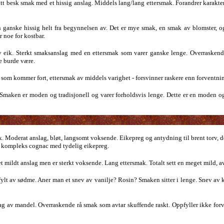
itt besk smak med et hissig anslag. Middels lang/lang ettersmak. Forandrer karakter
 ganske hissig helt fra begynnelsen av. Det er mye smak, en smak av blomster, 
 noe for kostbar.
v eik. Sterkt smaksanslag med en ettersmak som varer ganske lenge. Overrasken
e burde være.
 som kommer fort, ettersmak av middels varighet - forsvinner raskere enn forventning
Smaken er moden og tradisjonell og varer forholdsvis lenge. Dette er en moden og
ik. Moderat anslag, bløt, langsomt voksende. Eikepreg og antydning til brent torv,
k kompleks cognac med tydelig eikepreg.
mildt anslag men er sterkt voksende. Lang ettersmak. Totalt sett en meget mild,
, fylt av sødme. Aner man et snev av vanilje? Rosin? Smaken sitter i lenge. Snev a
slag av mandel. Overraskende rå smak som avtar skuffende raskt. Oppfyller ikke for