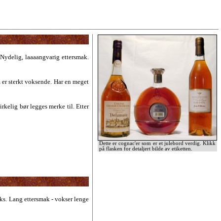
 Nydelig, laaaangvarig ettersmak.
 er sterkt voksende. Har en meget
rkelig bør legges merke til. Etter
Dette er cognac'er som er et julebord verdig. Klikk
på flasken for detaljert bilde av etiketten.
eks. Lang ettersmak - vokser lenge