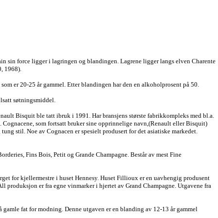
sin force ligger i lagringen og blandingen. Lagrene ligger langs elven Charente
, 1968).
som er 20-25 år gammel. Etter blandingen har den en alkoholprosent på 50.
ilsatt søtningsmiddel.
t Bisquit ble tatt ibruk i 1991. Har bransjens største fabrikkompleks med bl.a.
ås. Cognacene, som fortsatt bruker sine opprinnelige navn,(Renault eller Bisquit)
g tung stil. Noe av Cognacen er spesielt produsert for det asiatiske markedet.
Borderies, Fins Bois, Petit og Grande Champagne. Består av mest Fine
get for kjellermestre i huset Hennesy. Huset Fillioux er en uavhengig produsent
. All produksjon er fra egne vinmarker i hjertet av Grand Champagne. Utgavene fra
 på gamle fat for modning. Denne utgaven er en blanding av 12-13 år gammel