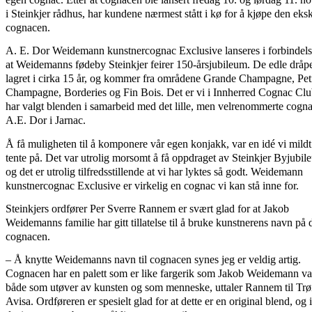
i Steinkjer rådhus, har kundene nærmest stått i kø for å kjøpe den eks
cognacen.
A. E. Dor Weidemann kunstnercognac Exclusive lanseres i forbindel
at Weidemanns fødeby Steinkjer feirer 150-årsjubileum. De edle dråp
lagret i cirka 15 år, og kommer fra områdene Grande Champagne, Pet
Champagne, Borderies og Fin Bois. Det er vi i Innherred Cognac Cl
har valgt blenden i samarbeid med det lille, men velrenommerte cogn
A.E. Dor i Jarnac.
Å få muligheten til å komponere vår egen konjakk, var en idé vi mildt
tente på. Det var utrolig morsomt å få oppdraget av Steinkjer Byjubi
og det er utrolig tilfredsstillende at vi har lyktes så godt. Weidemann
kunstnercognac Exclusive er virkelig en cognac vi kan stå inne for.
Steinkjers ordfører Per Sverre Rannem er svært glad for at Jakob
Weidemanns familie har gitt tillatelse til å bruke kunstnerens navn på
cognacen.
– Å knytte Weidemanns navn til cognacen synes jeg er veldig artig.
Cognacen har en palett som er like fargerik som Jakob Weidemann var
både som utøver av kunsten og som menneske, uttaler Rannem til Trø
Avisa. Ordføreren er spesielt glad for at dette er en original blend, og 