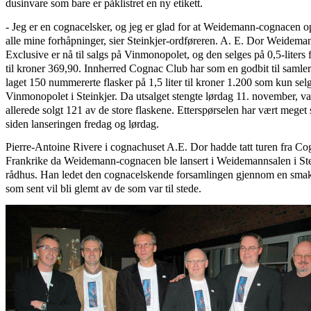
dusinvare som bare er påklistret en ny etikett.
- Jeg er en cognacelsker, og jeg er glad for at Weidemann-cognacen o
alle mine forhåpninger, sier Steinkjer-ordføreren. A. E. Dor Weidema
Exclusive er nå til salgs på Vinmonopolet, og den selges på 0,5-liters 
til kroner 369,90. Innherred Cognac Club har som en godbit til samlere
laget 150 nummererte flasker på 1,5 liter til kroner 1.200 som kun sel
Vinmonopolet i Steinkjer. Da utsalget stengte lørdag 11. november, va
allerede solgt 121 av de store flaskene. Etterspørselen har vært meget 
siden lanseringen fredag og lørdag.
Pierre-Antoine Rivere i cognachuset A.E. Dor hadde tatt turen fra Co
Frankrike da Weidemann-cognacen ble lansert i Weidemannsalen i Ste
rådhus. Han ledet den cognacelskende forsamlingen gjennom en sma
som sent vil bli glemt av de som var til stede.