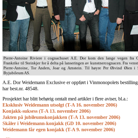
Pierre-Antoine Riviere i cognachuset A.E. Dor kom den lange vegen fra 
Frankrike til Steinkjer for å delta på lanseringen av kunstnercognacen. Fra venst
Pierre-Antoine, Tor Anders, Joar og Arnstein. Til høyre Per Øivind Øien i 
Byjubileum AS.
A.E. Dor Weidemann Exclusive er oppført i Vinmonopolets bestillings
har best.nr. 48548.
Prosjektet har blitt behørig omtalt med artikler i flere aviser, bl.a.:
Eksklusiv Weidemann utsolgt (T-A 16. november 2006)
Konjakk-suksess (T-A 13. november 2006)
Jakten på jubileumskonjakken (T-A 13. november 2006)
Skåler i Weidemann-konjakk (GD 10. november 2006)
Weidemann får egen konjakk (T-A 9. november 2006)