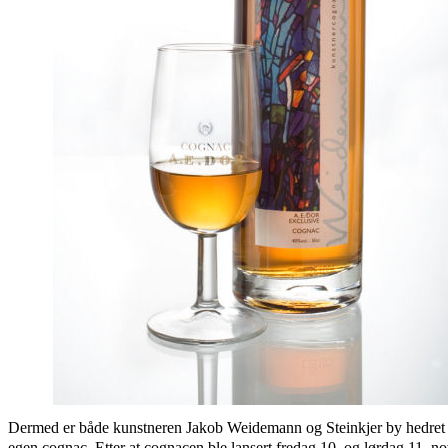
Dermed er både kunstneren Jakob Weidemann og Steinkjer by hedret
egen cognac. Etter at cognacen ble lansert fredag 10. og lørdag 11. 