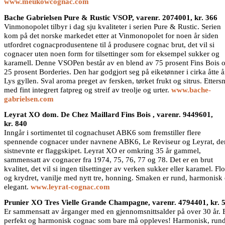
www.meukowcognac.com
Bache Gabrielsen Pure & Rustic VSOP, varenr. 2074001, kr. 366
Vinmonopolet tilbyr i dag sju kvaliteter i serien Pure & Rustic. Serien
kom på det norske markedet etter at Vinmonopolet for noen år siden
utfordret cognacprodusentene til å produsere cognac brut, det vil si
cognacer uten noen form for tilsettinger som for eksempel sukker og
karamell. Denne VSOPen består av en blend av 75 prosent Fins Bois 
25 prosent Borderies. Den har godgjort seg på eiketønner i cirka åtte å
Lys gyllen. Sval aroma preget av fersken, tørket frukt og sitrus. Etter
med fint integrert fatpreg og streif av treolje og urter.
www.bache-
gabrielsen.com
Leyrat XO dom. De Chez Maillard Fins Bois , varenr. 9449601,
kr. 840
Inngår i sortimentet til cognachuset ABK6 som fremstiller flere
spennende cognacer under navnene ABK6, Le Reviseur og Leyrat, de
sistnevnte er flaggskipet. Leyrat XO er omkring 35 år gammel,
sammensatt av cognacer fra 1974, 75, 76, 77 og 78. Det er en brut
kvalitet, det vil si ingen tilsettinger av verken sukker eller karamel. Flo
og krydret, vanilje med nytt tre, honning. Smaken er rund, harmonisk
elegant.
www.leyrat-cognac.com
Prunier XO Tres Vielle Grande Champagne, varenr. 4794401, kr. 
Er sammensatt av årganger med en gjennomsnittsalder på over 30 år. 
perfekt og harmonisk cognac som bare må oppleves! Harmonisk, rund