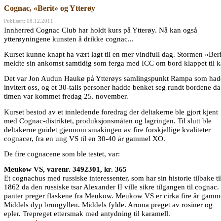
Cognac, «Berit» og Ytterøy
Publisert: 08.12.2011
Innherred Cognac Club har holdt kurs på Ytterøy. Nå kan også
ytterøyningene kunsten å drikke cognac...
Kurset kunne knapt ha vært lagt til en mer vindfull dag. Stormen «Ber
meldte sin ankomst samtidig som ferga med ICC om bord klappet til k
Det var Jon Audun Haukø på Ytterøys samlingspunkt Rampa som ha
invitert oss, og et 30-talls personer hadde benket seg rundt bordene da
timen var kommet fredag 25. november.
Kurset bestod av et innledende foredrag der deltakerne ble gjort kjent
med Cognac-distriktet, produksjonsmåten og lagringen. Til slutt ble
deltakerne guidet gjennom smakingen av fire forskjellige kvaliteter
cognacer, fra en ung VS til en 30-40 år gammel XO.
De fire cognacene som ble testet, var:
Meukow VS, varenr. 3492301, kr. 365
Et cognachus med russiske interessenter, som har sin historie tilbake ti
1862 da den russiske tsar Alexander II ville sikre tilgangen til cognac.
panter preger flaskene fra Meukow. Meukow VS er cirka fire år gamm
Middels dyp brungyllen. Middels fylde. Aroma preget av rosiner og
epler. Trepreget ettersmak med antydning til karamell.